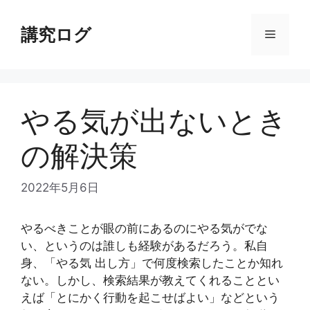
コ
ン
講究ログ
メ
テ
ン
ニ
ツ
へ
やる気が出ないとき
ス
ュ
キ
の解決策
ッ
ー
プ
2022年5月6日
やるべきことが眼の前にあるのにやる気がでな
い、というのは誰しも経験があるだろう。私自
身、「やる気 出し方」で何度検索したことか知れ
ない。しかし、検索結果が教えてくれることとい
えば「とにかく行動を起こせばよい」などという